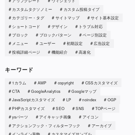
アップグレード
ウィジェット
カスタムタクソノミー
カスタム投稿タイプ
カテゴリー・タグ
サイトマップ
サイト基本設定
ショートコード
デザイン
トラブル対応
ブロック
ブロックパターン
ページ別設定
メニュー
ユーザー
初期設定
広告設定
投稿詳細ページ
機能紹介
高速化
キーワード
1カラム
AMP
copyright
CSSカスタマイズ
CTA
GoogleAnalytics
Googleマップ
JavaScriptカスタマイズ
LP
noindex
OGP
PHPカスタマイズ
SEO
SNS
TOPページ
ysパーツ
アイキャッチ画像
アイコン
アクションフック・フィルターフック
アーカイブ
インライン装飾
カスタマイズサンプル