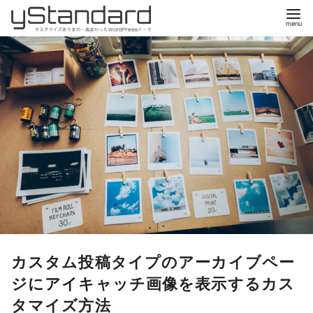
コ
ン
テ
ン
ツ
へ
移
動
カスタム投稿タイプのアーカイブペー
ジにアイキャッチ画像を表示するカス
タマイズ方法