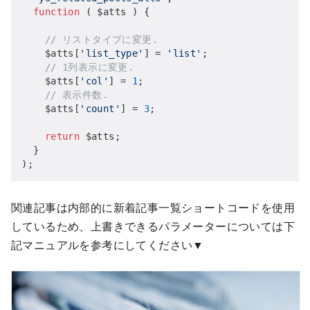
function
( $atts )
{

// リストタイプに変更.
    $atts[
'list_type'
] = 
'list'
;

// 1列表示に変更.
    $atts[
'col'
] = 
1
;

// 表示件数.
    $atts[
'count'
] = 
3
;

return
 $atts;

  }

);
関連記事は内部的に新着記事一覧ショートコードを使用
しているため、上書きできるパラメーターについては下
記マニュアルを参考にしてください▼