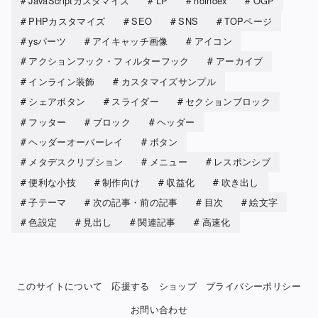
JavaScriptカスタマイズ
LP
noindex
OGP
PHPカスタマイズ
SEO
SNS
TOPページ
ysパーツ
アイキャッチ画像
アイコン
アクションフック・フィルターフック
アーカイブ
インライン装飾
カスタマイズサンプル
シェアボタン
スライダー
セクションブロック
フッター
ブロック
ヘッダー
ヘッダーオーバーレイ
ボタン
メタデスクリプション
メニュー
レスポンシブ
便利な小技
制作向け
収益化
吹き出し
子テーマ
次の記事・前の記事
目次
絵文字
色設定
見出し
関連記事
高速化
このサイトについて
応援する
ショップ
プライバシーポリシー
お問い合わせ