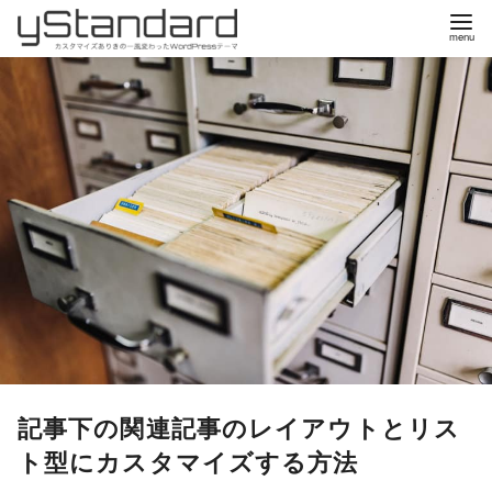
コ
ン
テ
ン
ツ
へ
移
動
記事下の関連記事のレイアウトとリス
ト型にカスタマイズする方法