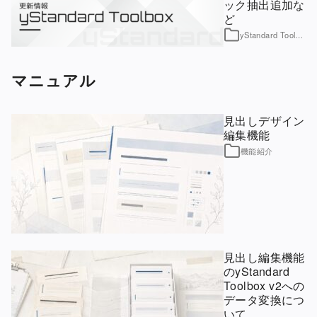
ック抽出追加な
ど
yStandard Toolbox
マニュアル
見出しデザイン
編集機能
機能紹介
見出し編集機能
のyStandard
Toolbox v2への
データ変換につ
いて