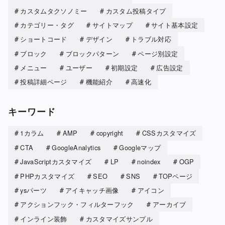
カスタムタクソノミー
カスタム投稿タイプ
カテゴリー・タグ
サイトマップ
サイト基本設定
ショートコード
デザイン
トラブル対応
ブロック
ブロックパターン
ページ別設定
メニュー
ユーザー
初期設定
広告設定
投稿詳細ページ
機能紹介
高速化
キーワード
1カラム
AMP
copyright
CSSカスタマイズ
CTA
GoogleAnalytics
Googleマップ
JavaScriptカスタマイズ
LP
noindex
OGP
PHPカスタマイズ
SEO
SNS
TOPページ
ysパーツ
アイキャッチ画像
アイコン
アクションフック・フィルターフック
アーカイブ
インライン装飾
カスタマイズサンプル