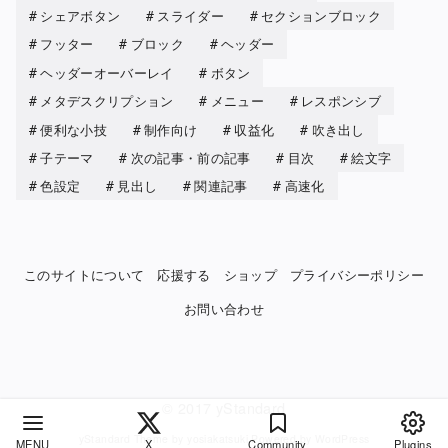
シェアボタン
スライダー
セクションブロック
フッター
ブロック
ヘッダー
ヘッダーオーバーレイ
ボタン
メタデスクリプション
メニュー
レスポンシブ
便利な小技
制作向け
収益化
吹き出し
子テーマ
次の記事・前の記事
目次
絵文字
色設定
見出し
関連記事
高速化
このサイトについて
応援する
ショップ
プライバシーポリシー
お問い合わせ
© 2017
yStandard
yStandard Theme
by
yosiakatsuki
Powered by
WordPress
MENU
X
Community
Plugins