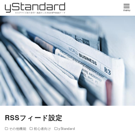
コ
ン
テ
ン
ツ
へ
移
動
RSSフィード設定
その他機能
初心者向け
yStandard