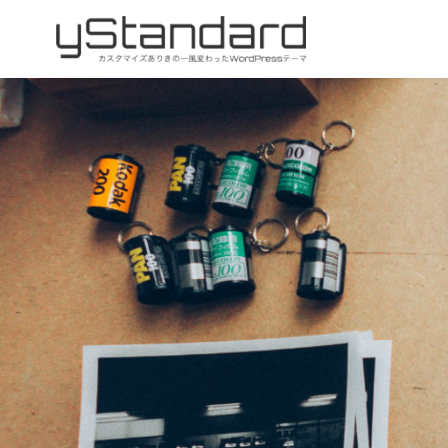
コ
ン
テ
ン
ツ
へ
移
動