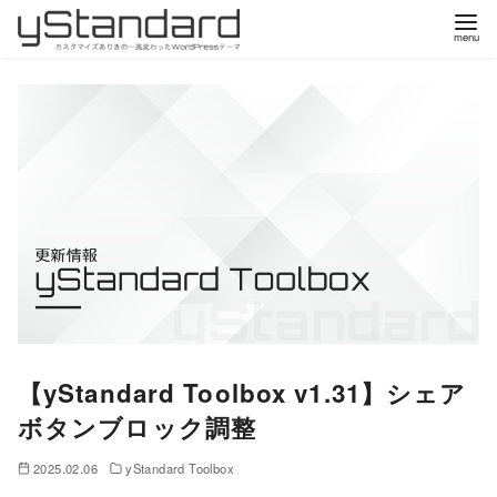
コ
ン
テ
ン
ツ
へ
移
動
【yStandard Toolbox v1.31】シェア
ボタンブロック調整
2025.02.06
yStandard Toolbox