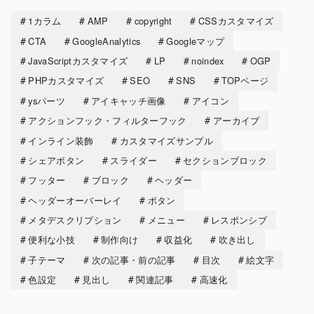
1カラム
AMP
copyright
CSSカスタマイズ
CTA
GoogleAnalytics
Googleマップ
JavaScriptカスタマイズ
LP
noindex
OGP
PHPカスタマイズ
SEO
SNS
TOPページ
ysパーツ
アイキャッチ画像
アイコン
アクションフック・フィルターフック
アーカイブ
インライン装飾
カスタマイズサンプル
シェアボタン
スライダー
セクションブロック
フッター
ブロック
ヘッダー
ヘッダーオーバーレイ
ボタン
メタデスクリプション
メニュー
レスポンシブ
便利な小技
制作向け
収益化
吹き出し
子テーマ
次の記事・前の記事
目次
絵文字
色設定
見出し
関連記事
高速化