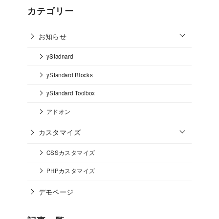
カテゴリー
o
お知らせ
p
e
n
yStadnard
yStandard Blocks
yStandard Toolbox
アドオン
o
カスタマイズ
p
e
n
CSSカスタマイズ
PHPカスタマイズ
デモページ