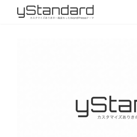
コ
ン
テ
ン
ツ
へ
移
動