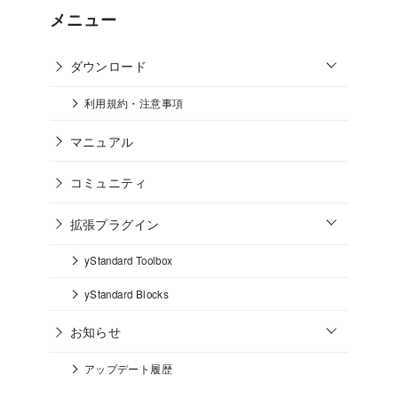
メニュー
o
ダウンロード
p
e
n
利用規約・注意事項
マニュアル
コミュニティ
o
拡張プラグイン
p
e
n
yStandard Toolbox
yStandard Blocks
o
お知らせ
p
e
n
アップデート履歴