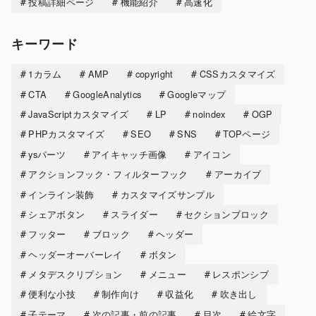
投稿詳細ページ
機能紹介
高速化
キーワード
1カラム
AMP
copyright
CSSカスタマイズ
CTA
GoogleAnalytics
Googleマップ
JavaScriptカスタマイズ
LP
noindex
OGP
PHPカスタマイズ
SEO
SNS
TOPページ
ysパーツ
アイキャッチ画像
アイコン
アクションフック・フィルターフック
アーカイブ
インライン装飾
カスタマイズサンプル
シェアボタン
スライダー
セクションブロック
フッター
ブロック
ヘッダー
ヘッダーオーバーレイ
ボタン
メタデスクリプション
メニュー
レスポンシブ
便利な小技
制作向け
収益化
吹き出し
子テーマ
次の記事・前の記事
目次
絵文字