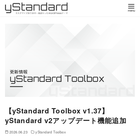
コ
ン
テ
ン
ツ
へ
移
動
【yStandard Toolbox v1.37】
yStandard v2アップデート機能追加
2026.06.23
yStandard Toolbox