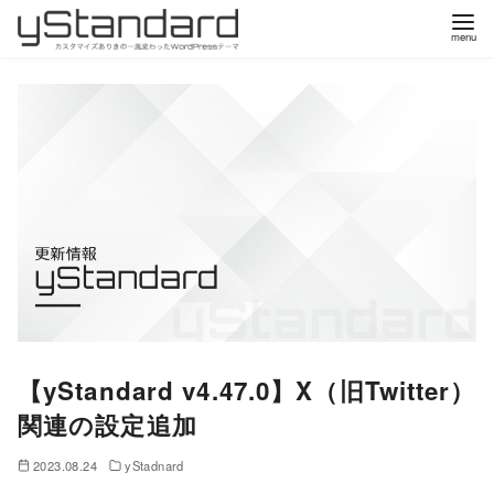
コ
ン
テ
ン
ツ
へ
移
動
【yStandard v4.47.0】X（旧Twitter）
関連の設定追加
2023.08.24
yStadnard