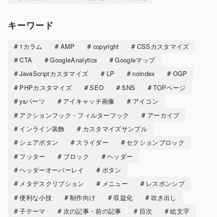
キーワード
1カラム
AMP
copyright
CSSカスタマイズ
CTA
GoogleAnalytics
Googleマップ
JavaScriptカスタマイズ
LP
noindex
OGP
PHPカスタマイズ
SEO
SNS
TOPページ
ysパーツ
アイキャッチ画像
アイコン
アクションフック・フィルターフック
アーカイブ
インライン装飾
カスタマイズサンプル
シェアボタン
スライダー
セクションブロック
フッター
ブロック
ヘッダー
ヘッダーオーバーレイ
ボタン
メタデスクリプション
メニュー
レスポンシブ
便利な小技
制作向け
収益化
吹き出し
子テーマ
次の記事・前の記事
目次
絵文字