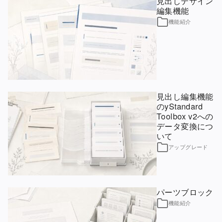
見出しデザイン
編集機能
機能紹介
見出し編集機能
のyStandard
Toolbox v2への
データ変換につ
いて
アップグレード
パーツブロック
機能紹介