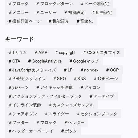
ブロック
ブロックパターン
ページ別設定
メニュー
ユーザー
初期設定
広告設定
投稿詳細ページ
機能紹介
高速化
キーワード
1カラム
AMP
copyright
CSSカスタマイズ
CTA
GoogleAnalytics
Googleマップ
JavaScriptカスタマイズ
LP
noindex
OGP
PHPカスタマイズ
SEO
SNS
TOPページ
ysパーツ
アイキャッチ画像
アイコン
アクションフック・フィルターフック
アーカイブ
インライン装飾
カスタマイズサンプル
シェアボタン
スライダー
セクションブロック
フッター
ブロック
ヘッダー
ヘッダーオーバーレイ
ボタン